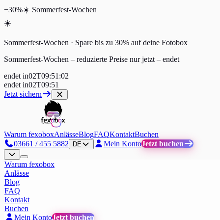
−30%
☀️
Sommerfest-Wochen
☀️
Sommerfest-Wochen · Spare bis zu 30% auf deine Fotobox
Sommerfest-Wochen – reduzierte Preise nur jetzt
–
endet
endet in
02
T
09
:
51
:
01
endet in
02
T
09
:
51
Jetzt sichern
Warum fexobox
Anlässe
Blog
FAQ
Kontakt
Buchen
03661 / 455 5882
Mein Konto
Jetzt buchen
DE
Warum fexobox
Anlässe
Blog
FAQ
Kontakt
Buchen
Mein Konto
Jetzt buchen