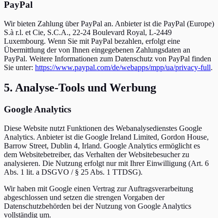
PayPal
Wir bieten Zahlung über PayPal an. Anbieter ist die PayPal (Europe)
S.à r.l. et Cie, S.C.A., 22-24 Boulevard Royal, L-2449
Luxembourg. Wenn Sie mit PayPal bezahlen, erfolgt eine
Übermittlung der von Ihnen eingegebenen Zahlungsdaten an
PayPal. Weitere Informationen zum Datenschutz von PayPal finden
Sie unter:
https://www.paypal.com/de/webapps/mpp/ua/privacy-full
.
5. Analyse-Tools und Werbung
Google Analytics
Diese Website nutzt Funktionen des Webanalysedienstes Google
Analytics. Anbieter ist die Google Ireland Limited, Gordon House,
Barrow Street, Dublin 4, Irland. Google Analytics ermöglicht es
dem Websitebetreiber, das Verhalten der Websitebesucher zu
analysieren. Die Nutzung erfolgt nur mit Ihrer Einwilligung (Art. 6
Abs. 1 lit. a DSGVO / § 25 Abs. 1 TTDSG).
Wir haben mit Google einen Vertrag zur Auftragsverarbeitung
abgeschlossen und setzen die strengen Vorgaben der
Datenschutzbehörden bei der Nutzung von Google Analytics
vollständig um.