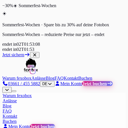
−30%
☀️
Sommerfest-Wochen
☀️
Sommerfest-Wochen · Spare bis zu 30% auf deine Fotobox
Sommerfest-Wochen – reduzierte Preise nur jetzt
–
endet
endet in
02
T
01
:
53
:
08
endet in
02
T
01
:
53
Jetzt sichern
Warum fexobox
Anlässe
Blog
FAQ
Kontakt
Buchen
03661 / 455 5882
Mein Konto
Jetzt buchen
DE
Warum fexobox
Anlässe
Blog
FAQ
Kontakt
Buchen
Mein Konto
Jetzt buchen