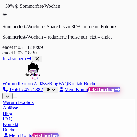
−30%
☀️
Sommerfest-Wochen
☀️
Sommerfest-Wochen · Spare bis zu 30% auf deine Fotobox
Sommerfest-Wochen – reduzierte Preise nur jetzt
–
endet
endet in
03
T
18
:
30
:
09
endet in
03
T
18
:
30
Jetzt sichern
Warum fexobox
Anlässe
Blog
FAQ
Kontakt
Buchen
03661 / 455 5882
Mein Konto
Jetzt buchen
DE
Warum fexobox
Anlässe
Blog
FAQ
Kontakt
Buchen
Mein Konto
Jetzt buchen