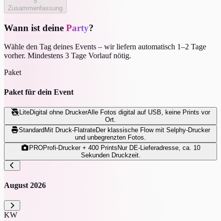
5
Zusammenfassung
Wann ist deine
Party
?
Wähle den Tag deines Events – wir liefern automatisch 1–2 Tage
vorher. Mindestens 3 Tage Vorlauf nötig.
Paket
Paket für dein Event
Lite
Digital ohne Drucker
Alle Fotos digital auf USB, keine Prints vor
Ort.
Standard
Mit Druck-Flatrate
Der klassische Flow mit Selphy-Drucker
und unbegrenzten Fotos.
PRO
Profi-Drucker + 400 Prints
Nur DE-Lieferadresse, ca. 10
Sekunden Druckzeit.
August 2026
KW