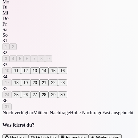
Mo
Di
Mi
Do
Fr
Sa
So
31
1
2
32
3
4
5
6
7
8
9
33
10
11
12
13
14
15
16
34
17
18
19
20
21
22
23
35
24
25
26
27
28
29
30
36
31
Noch verfügbar
Mittlere Nachfrage
Hohe Nachfrage
Fast ausgebucht
Was feierst du?
💍
Hochzeit
🎂
Geburtstag
🏢
Firmenfeier
🎄
Weihnachten