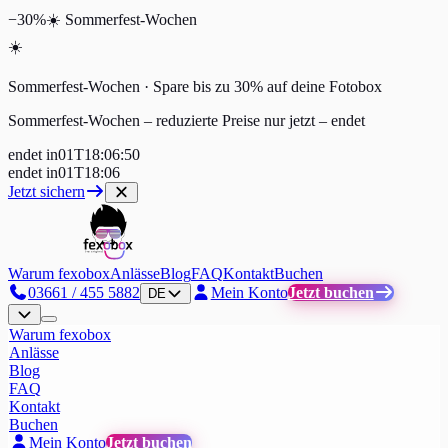
−30%
☀️
Sommerfest-Wochen
☀️
Sommerfest-Wochen · Spare bis zu 30% auf deine Fotobox
Sommerfest-Wochen – reduzierte Preise nur jetzt
–
endet
endet in
01
T
18
:
06
:
49
endet in
01
T
18
:
06
Jetzt sichern
Warum fexobox
Anlässe
Blog
FAQ
Kontakt
Buchen
03661 / 455 5882
Mein Konto
Jetzt buchen
DE
Warum fexobox
Anlässe
Blog
FAQ
Kontakt
Buchen
Mein Konto
Jetzt buchen