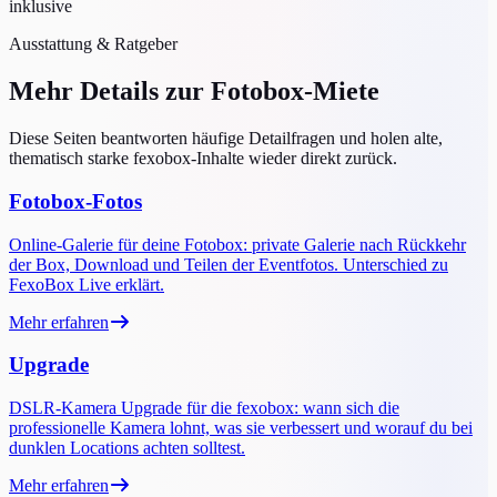
inklusive
Ausstattung & Ratgeber
Mehr Details zur Fotobox-Miete
Diese Seiten beantworten häufige Detailfragen und holen alte,
thematisch starke fexobox-Inhalte wieder direkt zurück.
Fotobox-Fotos
Online-Galerie für deine Fotobox: private Galerie nach Rückkehr
der Box, Download und Teilen der Eventfotos. Unterschied zu
FexoBox Live erklärt.
Mehr erfahren
Upgrade
DSLR-Kamera Upgrade für die fexobox: wann sich die
professionelle Kamera lohnt, was sie verbessert und worauf du bei
dunklen Locations achten solltest.
Mehr erfahren