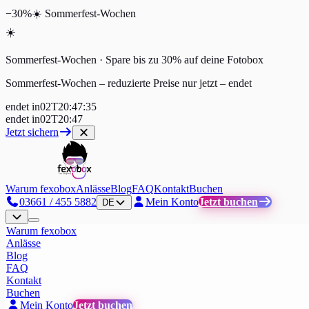
−30%
☀️
Sommerfest-Wochen
☀️
Sommerfest-Wochen · Spare bis zu 30% auf deine Fotobox
Sommerfest-Wochen – reduzierte Preise nur jetzt
–
endet
endet in
02
T
20
:
47
:
34
endet in
02
T
20
:
47
Jetzt sichern
Warum fexobox
Anlässe
Blog
FAQ
Kontakt
Buchen
03661 / 455 5882
Mein Konto
Jetzt buchen
DE
Warum fexobox
Anlässe
Blog
FAQ
Kontakt
Buchen
Mein Konto
Jetzt buchen