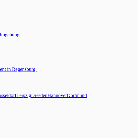
 Umgebung.
vent in Regensburg.
sseldorf
Leipzig
Dresden
Hannover
Dortmund