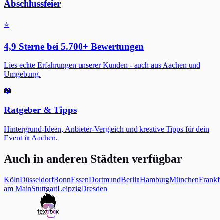
Abschlussfeier
⭐
4,9 Sterne bei 5.700+ Bewertungen
Lies echte Erfahrungen unserer Kunden - auch aus Aachen und
Umgebung.
📖
Ratgeber & Tipps
Hintergrund-Ideen, Anbieter-Vergleich und kreative Tipps für dein
Event in Aachen.
Auch in anderen Städten verfügbar
Köln
Düsseldorf
Bonn
Essen
Dortmund
Berlin
Hamburg
München
Frankf
am Main
Stuttgart
Leipzig
Dresden