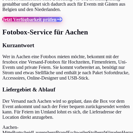
gestaltbar und eignet sich dadurch auch für Events mit Gästen aus
Belgien und den Niederlanden.
Jetzt Verfügbarkeit prüfen
Fotobox-Service für Aachen
Kurzantwort
Wer in Aachen eine Fotobox mieten möchte, bekommt mit der
fexobox eine Versand-Fotobox für Hochzeiten, Firmenfeiern, Uni-
Events und private Feiern. Sie kommt vorbereitet an, benötigt nur
Strom und etwas Stellfläche und enthält je nach Paket Sofortdrucke,
Accessoires, Online-Designer und USB-Stick.
Liefergebiet & Ablauf
Der Versand nach Aachen wird so geplant, dass die Box vor dem
Event ankommt und nach der Feier bequem zurückgesendet werden
kann. Für Feiern im Umland lohnt es sich, die Lieferadresse der
Location direkt anzugeben.
Aachen-
Mitte
Burtscheid
Laurensberg
Brand
Eschweiler
Stolberg
Würselen
Herzo