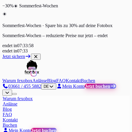
−30%
☀️
Sommerfest-Wochen
☀️
Sommerfest-Wochen · Spare bis zu 30% auf deine Fotobox
Sommerfest-Wochen – reduzierte Preise nur jetzt
–
endet
endet in
07
:
33
:
57
endet in
07
:
33
Jetzt sichern
Warum fexobox
Anlässe
Blog
FAQ
Kontakt
Buchen
03661 / 455 5882
Mein Konto
Jetzt buchen
DE
Warum fexobox
Anlässe
Blog
FAQ
Kontakt
Buchen
Mein Konto
Jetzt buchen