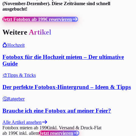
(November-Dezember). Diese Zeiträume sind schnell
ausgebucht!
Jetzt Fotobox ab 199€ reservieren
Weitere
Artikel
💍
Hochzeit
Fotobox für die Hochzeit mieten – Der ultimative
Guide
🎨
Tipps & Tricks
Der perfekte Fotobox-Hintergrund – Ideen & Tipps
🤔
Ratgeber
Brauche ich eine Fotobox auf meiner Feier?
Alle Artikel ansehen
Fotobox mieten ab 199€
inkl. Versand & Druck-Flat
ab 199€ inkl. allem
Jetzt reservieren