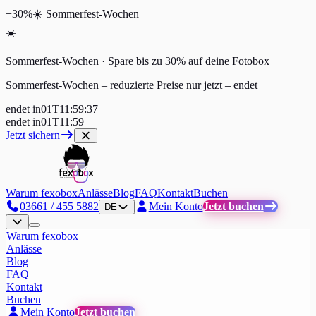
−30%
☀️
Sommerfest-Wochen
☀️
Sommerfest-Wochen · Spare bis zu 30% auf deine Fotobox
Sommerfest-Wochen – reduzierte Preise nur jetzt
–
endet
endet in
01
T
11
:
59
:
36
endet in
01
T
11
:
59
Jetzt sichern
Warum fexobox
Anlässe
Blog
FAQ
Kontakt
Buchen
03661 / 455 5882
Mein Konto
Jetzt buchen
DE
Warum fexobox
Anlässe
Blog
FAQ
Kontakt
Buchen
Mein Konto
Jetzt buchen